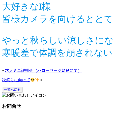
大好きなI様
皆様カメラを向けるとと
やっと秋らしい涼しさに
寒暖差で体調を崩されない
«
求人ミニ説明会（ハローワーク姶良にて）
秋祭りに向けて
»
一覧へ戻る
お問合せ