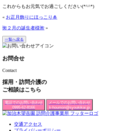
これからもお元気でお過ごしください(*^^*)
«
お正月飾りにほっこり🎍
🌺２月の誕生者様🌺
»
一覧へ戻る
お問合せ
Contact
採用・訪問介護の
ご相談はこちら
電話でのお問い合わせ
メールでのお問い合わせ
0995-62-8166
k-houmon@syoukikai.jp
交通アクセス
プライバシーポリシー